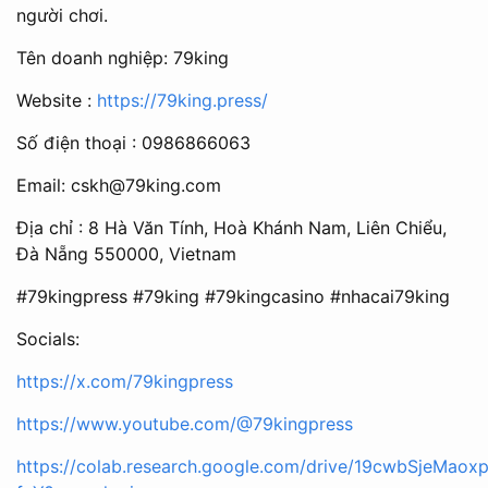
người chơi.
Tên doanh nghiệp: 79king
Website :
https://79king.press/
Số điện thoại : 0986866063
Email: cskh@79king.com
Địa chỉ : 8 Hà Văn Tính, Hoà Khánh Nam, Liên Chiểu,
Đà Nẵng 550000, Vietnam
#79kingpress #79king #79kingcasino #nhacai79king
Socials:
https://x.com/79kingpress
https://www.youtube.com/@79kingpress
https://colab.research.google.com/drive/19cwbSjeMao