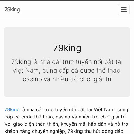
79king
79king
79king là nhà cái trực tuyến nổi bật tại
Việt Nam, cung cấp cá cược thể thao,
casino và nhiều trò chơi giải trí
79king
là nhà cái trực tuyến nổi bật tại Việt Nam, cung
cấp cá cược thể thao, casino và nhiều trò chơi giải trí.
Với giao diện thân thiện, khuyến mãi hấp dẫn và hỗ trợ
khách hàng chuyên nghiệp, 79king thu hút đông đảo